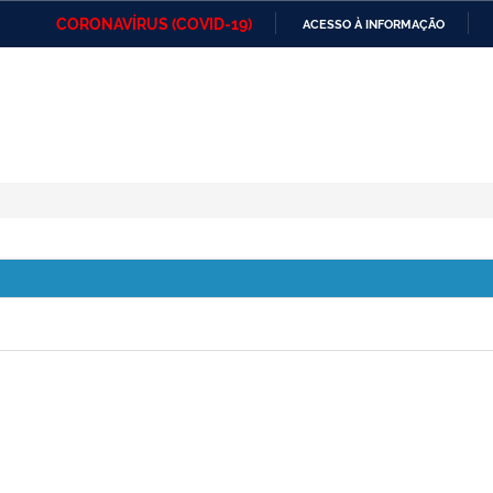
CORONAVÍRUS (COVID-19)
ACESSO À INFORMAÇÃO
Ministério da Defesa
Ministério das Relações
Mini
IR
Exteriores
PARA
O
Ministério da Cidadania
Ministério da Saúde
Mini
CONTEÚDO
Ministério do
Controladoria-Geral da
Mini
Desenvolvimento Regional
União
Famí
Hum
Advocacia-Geral da União
Banco Central do Brasil
Plan