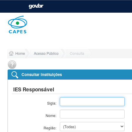
Casa Civil
Ministério da Justiça e
Segurança Pública
Ministério da Agricultura,
Ministério da Educação
Pecuária e Abastecimento
Home
Acesso Público
Consulta
Ministério do Meio Ambiente
Ministério do Turismo
Consultar Instituições
Secretaria de Governo
Gabinete de Segurança
IES Responsável
Institucional
Sigla:
Nome:
Região: