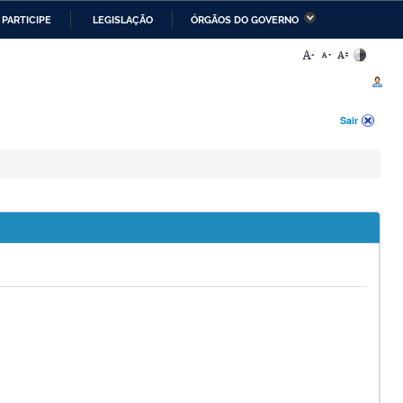
PARTICIPE
LEGISLAÇÃO
ÓRGÃOS DO GOVERNO
stério da Economia
Ministério da Infraestrutura
stério de Minas e Energia
Ministério da Ciência,
Tecnologia, Inovações e
Sair
Comunicações
stério da Mulher, da
Secretaria-Geral
lia e dos Direitos
anos
alto