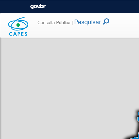
GOVBR
Casa Civil
Ministério da Justiça e
Segurança Pública
Pesquisar
Consulta Pública |
Ministério da Agricultura,
Ministério da Educação
Pecuária e Abastecimento
Ministério do Meio Ambiente
Ministério do Turismo
Secretaria de Governo
Gabinete de Segurança
Institucional