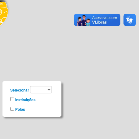
RN
PB
AL
E
Selecionar
Instituições
Polos