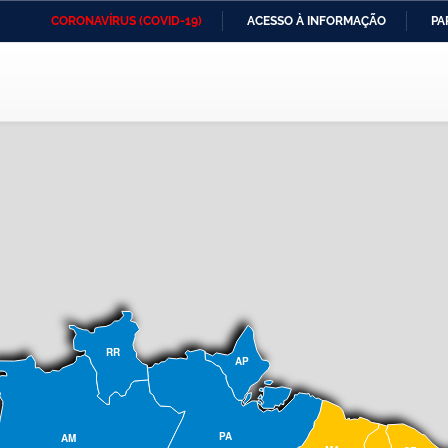
CORONAVÍRUS (COVID-19)
ACESSO À INFORMAÇÃO
PA
Ministério da Defesa
Ministério das Relações
Mini
IR
Exteriores
PARA
O
Ministério da Cidadania
Ministério da Saúde
Mini
CONTEÚDO
Ministério do
Controladoria-Geral da
Mini
Desenvolvimento Regional
União
Famí
Hum
Advocacia-Geral da União
Banco Central do Brasil
Plan
RR
AP
PA
AM