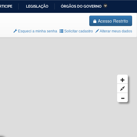
RTICIPE
LEGISLAÇÃO
ÓRGÃOS DO GOVERNO
stério da Economia
Ministério da Infraestrutura
Acesso Restrito
stério de Minas e Energia
Ministério da Ciência,
Esqueci a minha senha
Solicitar cadastro
Alterar meus dados
Tecnologia, Inovações e
Comunicações
stério da Mulher, da
Secretaria-Geral
lia e dos Direitos
anos
alto