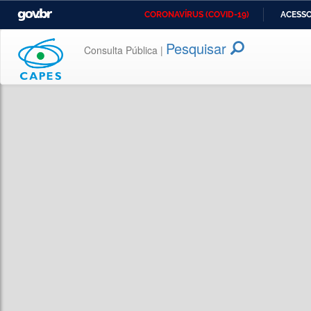
GOVBR
CORONAVÍRUS (COVID-19)
ACESSO
Casa Civil
Ministério da Justiça e
Ministério
Segurança Pública
Pesquisar
Consulta Pública |
Ministério da Infraestrutura
Ministério da Agricultura,
Ministério
Pecuária e Abastecimento
Ministério de Minas e Energia
Ministério da Ciência,
Ministério
Tecnologia, Inovações e
Comunicações
Controladoria-Geral da
Ministério da Mulher, da
Secretaria
União
Família e dos Direitos
Humanos
Advocacia-Geral da União
Banco Central do Brasil
Planalto