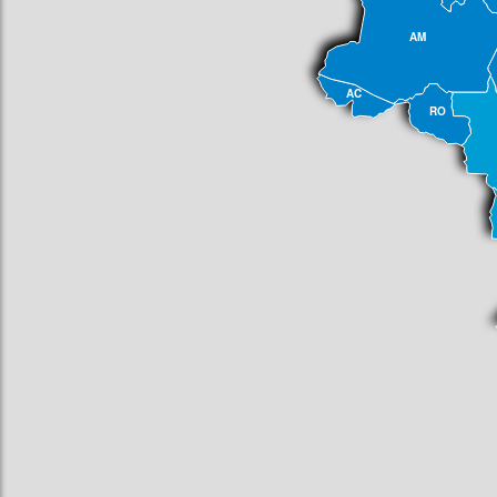
AM
AC
RO